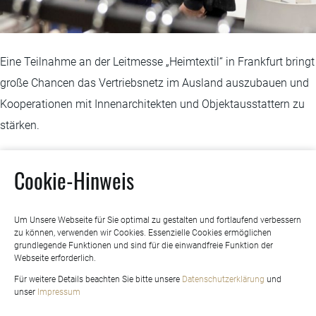
Eine Teilnahme an der Leitmesse „Heimtextil“ in Frankfurt bringt
große Chancen das Vertriebsnetz im Ausland auszubauen und
Kooperationen mit Innenarchitekten und Objektausstattern zu
stärken.
Posted in
Unkategorisiert
Cookie-Hinweis
Beitragsnavigation
Previous:
Automobile I –
Next:
Sachsen Energie, City
Autoleder
Lounge in Dresden
Um Unsere Webseite für Sie optimal zu gestalten und fortlaufend verbessern
zu können, verwenden wir Cookies. Essenzielle Cookies ermöglichen
grundlegende Funktionen und sind für die einwandfreie Funktion der
Webseite erforderlich.
Für weitere Details beachten Sie bitte unsere
Datenschutzerklärung
und
LEDER HILLMANN OHG
unser
Impressum
Augustenburgstraße 100