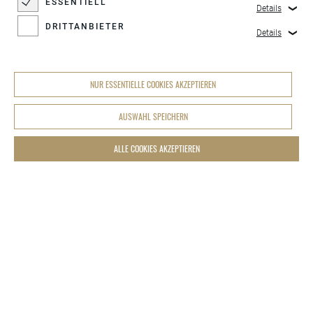
ESSENTIELL
Details
DRITTANBIETER
Details
NUR ESSENTIELLE COOKIES AKZEPTIEREN
AUSWAHL SPEICHERN
ALLE COOKIES AKZEPTIEREN
COOKIES-EINSTELLUNGEN
LEDER HILLMANN OHG
Augustenburgstraße 100
D-76229 Karlsruhe Grötzingen
info@hillmann-group.de