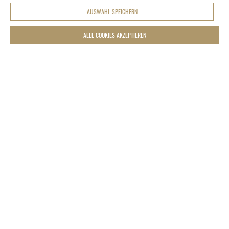
AUSWAHL SPEICHERN
ALLE COOKIES AKZEPTIEREN
COOKIES-EINSTELLUNGEN
Foto: ©Deli Doze
Deli Doze
Das Deli Doze in Karlsruhe überrascht seine Gäste mit
ausgefallen Frühstück- und Lunch-Kreationen. Die moderne
Innenarchitektur zeichnet sich durch helle Eiche-Elemente sowie
metallische Oberflächen aus. Der Materialmix ermöglicht eine