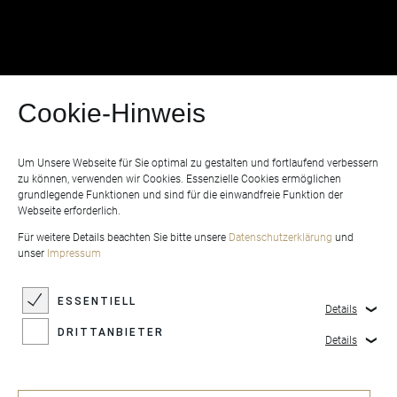
Cookie-Hinweis
Um Unsere Webseite für Sie optimal zu gestalten und fortlaufend verbessern
zu können, verwenden wir Cookies. Essenzielle Cookies ermöglichen
grundlegende Funktionen und sind für die einwandfreie Funktion der
Webseite erforderlich.
Für weitere Details beachten Sie bitte unsere
Datenschutzerklärung
und
unser
Impressum
ESSENTIELL
Details
DRITTANBIETER
Details
Féline ACOUSTICS