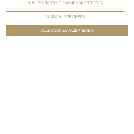
NUR ESSENTIELLE COOKIES AKZEPTIEREN
AUSWAHL SPEICHERN
ALLE COOKIES AKZEPTIEREN
COOKIES-EINSTELLUNGEN
Produkte
.
Féline ACOUSTICS
.
PET-Hartplatte 18 mm
Féline ACOUSTICS
zurück zur Produktübersicht
PET-Hartplatte 18 mm