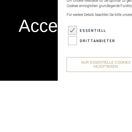
Um Unsere Webseite für Sie optimal zu gest
Cookies ermöglichen grundlegende Funktion
Für weitere Details beachten Sie bitte unser
Accessoires
ESSENTIELL
DRITTANBIETER
NUR ESSENTIELLE COOKIES
AKZEPTIEREN