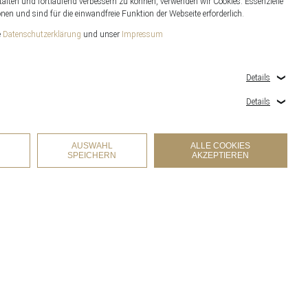
alten und fortlaufend verbessern zu können, verwenden wir Cookies. Essenzielle
en und sind für die einwandfreie Funktion der Webseite erforderlich.
e
Datenschutzerklärung
und unser
Impressum
Details
Details
AUSWAHL
ALLE COOKIES
SPEICHERN
AKZEPTIEREN
COOKIES-EINSTELLUNGEN