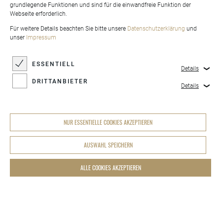
grundlegende Funktionen und sind für die einwandfreie Funktion der
Webseite erforderlich.
Für weitere Details beachten Sie bitte unsere
Datenschutzerklärung
und
unser
Impressum
ESSENTIELL
Details
DRITTANBIETER
Details
Design-Kuhfelle
NUR ESSENTIELLE COOKIES AKZEPTIEREN
AUSWAHL SPEICHERN
ALLE COOKIES AKZEPTIEREN
COOKIES-EINSTELLUNGEN
Produkte
.
Design-Kuhfelle
.
GIARDINO