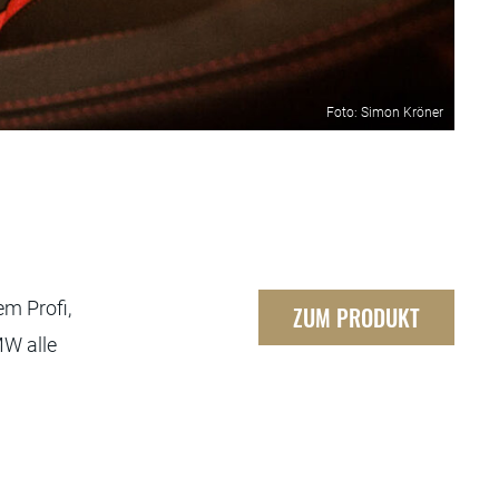
Foto: Simon Kröner
m Profi,
ZUM PRODUKT
MW alle